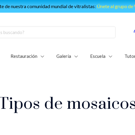
e de nuestra comunidad mundial de vitralistas:
Únete al grupo d
Restauración
Galería
Escuela
Tutor
Tipos de mosaico