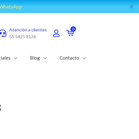
✕
e WhatsApp
Atención a clientes
0
55 5425 8126
iales
Blog
Contacto
s