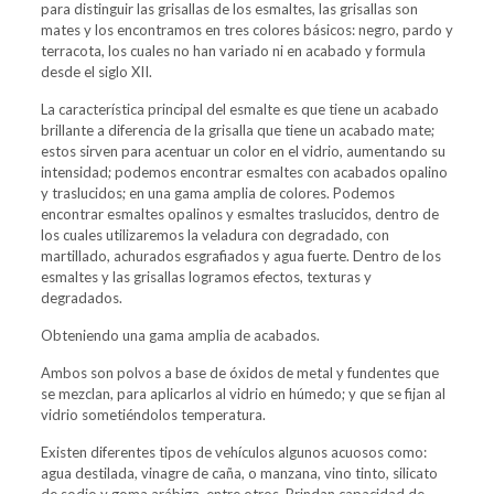
para distinguir las grisallas de los esmaltes, las grisallas son
mates y los encontramos en tres colores básicos: negro, pardo y
terracota, los cuales no han variado ni en acabado y formula
desde el siglo XII.
La característica principal del esmalte es que tiene un acabado
brillante a diferencia de la grisalla que tiene un acabado mate;
estos sirven para acentuar un color en el vidrio, aumentando su
intensidad; podemos encontrar esmaltes con acabados opalino
y traslucidos; en una gama amplia de colores. Podemos
encontrar esmaltes opalinos y esmaltes traslucidos, dentro de
los cuales utilizaremos la veladura con degradado, con
martillado, achurados esgrafiados y agua fuerte. Dentro de los
esmaltes y las grisallas logramos efectos, texturas y
degradados.
Obteniendo una gama amplia de acabados.
Ambos son polvos a base de óxidos de metal y fundentes que
se mezclan, para aplicarlos al vidrio en húmedo; y que se fijan al
vidrio sometiéndolos temperatura.
Existen diferentes tipos de vehículos algunos acuosos como:
agua destilada, vinagre de caña, o manzana, vino tinto, silicato
de sodio y goma arábiga, entre otros. Brindan capacidad de