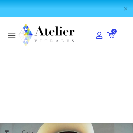
Visita nuestro canal de Youtube y encuentro los mejores tutoriales:
✕
IR AL CANAL
0