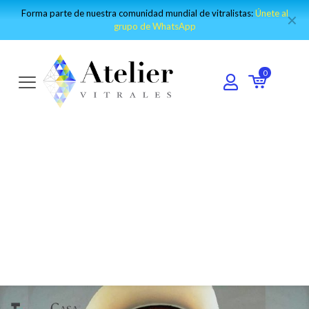
Visita nuestro canal de Youtube y encuentro los mejores tutoriales:
✕
IR AL CANAL
0