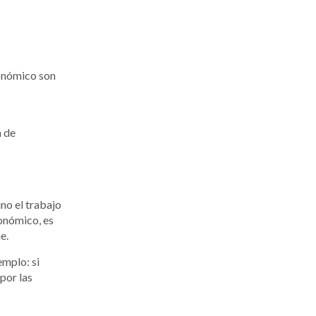
conómico son
n de
ino el trabajo
conómico, es
e.
emplo: si
 por las