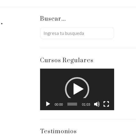
.
Buscar…
Cursos Regulares
Reproductor
de
vídeo
00:00
01:03
Testimonios