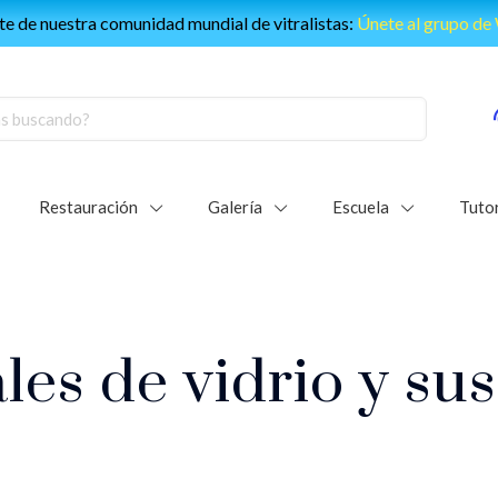
e de nuestra comunidad mundial de vitralistas:
Únete al grupo d
Restauración
Galería
Escuela
Tutor
les de vidrio y sus