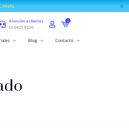
✕
 CANAL
Atención a clientes
0
55 5425 8126
iales
Blog
Contacto
lado