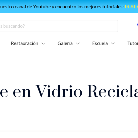
 nuestro canal de Youtube y encuentro los mejores tutoriales:
IR AL
Restauración
Galería
Escuela
Tutor
e en Vidrio Recic