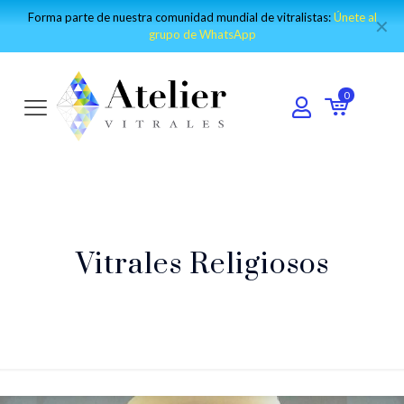
Forma parte de nuestra comunidad mundial de vitralistas:
Únete al
✕
grupo de WhatsApp
0
Vitrales Religiosos