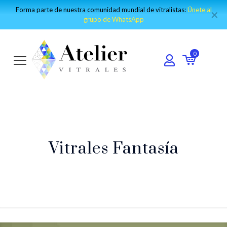
Forma parte de nuestra comunidad mundial de vitralistas:
Únete al
✕
grupo de WhatsApp
0
Vitrales Fantasía