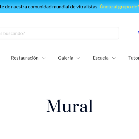
e de nuestra comunidad mundial de vitralistas:
Únete al grupo d
Restauración
Galería
Escuela
Tutor
Mural