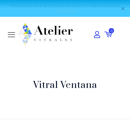
Visita nuestro canal de Youtube y encuentro los mejores tutoriales:
✕
IR AL CANAL
0
Vitral Ventana