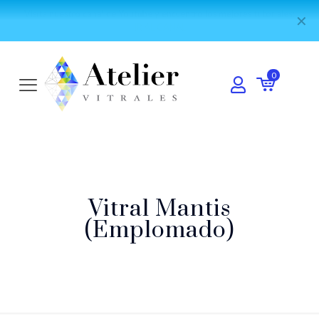
Forma parte de nuestra comunidad mundial de vitralistas:
Únete al
✕
grupo de WhatsApp
0
Vitral Mantis
(Emplomado)