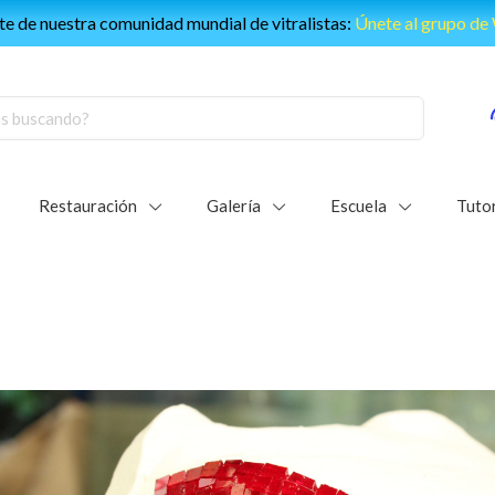
e de nuestra comunidad mundial de vitralistas:
Únete al grupo d
Restauración
Galería
Escuela
Tutor