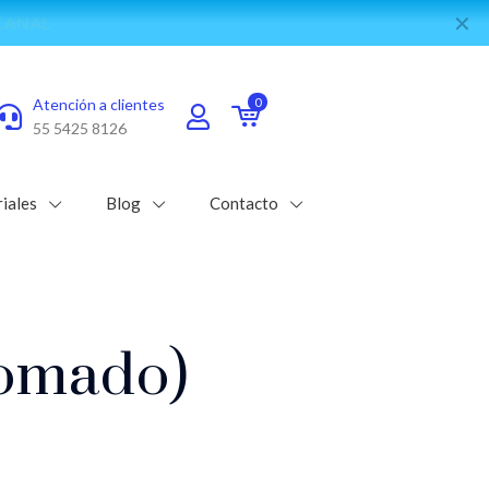
✕
e WhatsApp
Atención a clientes
0
55 5425 8126
iales
Blog
Contacto
lomado)