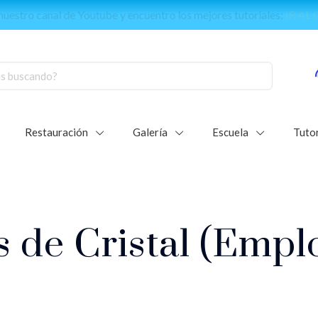
e de nuestra comunidad mundial de vitralistas:
Únete al grupo d
Restauración
Galería
Escuela
Tutor
as de Cristal (Emp