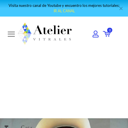
Forma parte de nuestra comunidad mundial de vitralistas:
Únete al
✕
grupo de WhatsApp
0