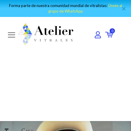
Visita nuestro canal de Youtube y encuentro los mejores tutoriales:
✕
IR AL CANAL
0