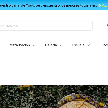
e de nuestra comunidad mundial de vitralistas:
Únete al grupo d
Restauración
Galería
Escuela
Tutor