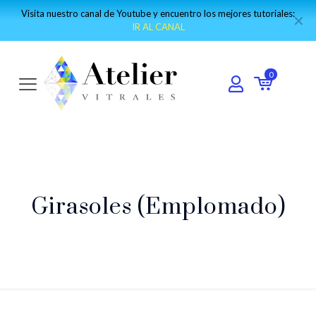
Visita nuestro canal de Youtube y encuentro los mejores tutoriales:
✕
IR AL CANAL
0
Girasoles (Emplomado)