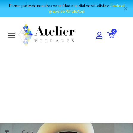
Visita nuestro canal de Youtube y encuentro los mejores tutoriales:
✕
IR AL CANAL
0