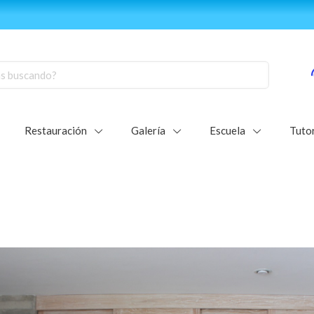
e de nuestra comunidad mundial de vitralistas:
Únete al grupo d
Restauración
Galería
Escuela
Tutor