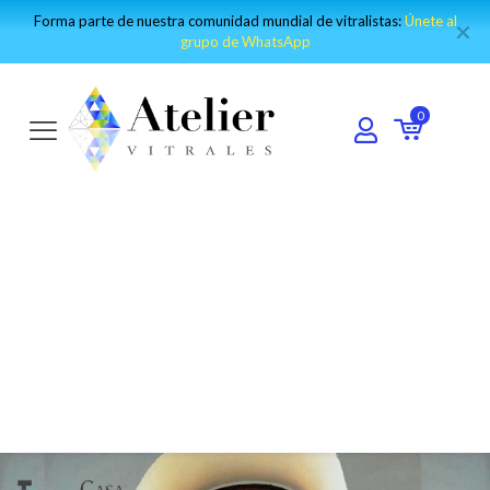
Visita nuestro canal de Youtube y encuentro los mejores tutoriales:
✕
IR AL CANAL
0