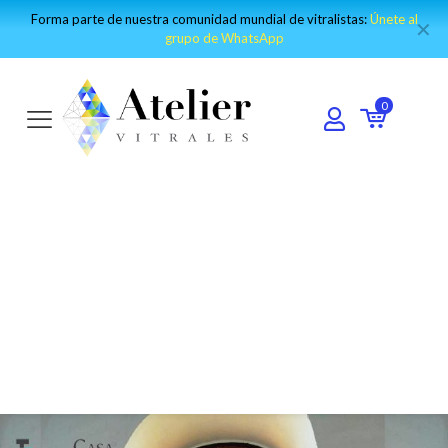
Visita nuestro canal de Youtube y encuentro los mejores tutoriales:
✕
IR AL CANAL
0